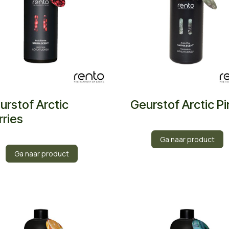
urstof Arctic
Geurstof Arctic P
rries
Ga naar product
Ga naar product