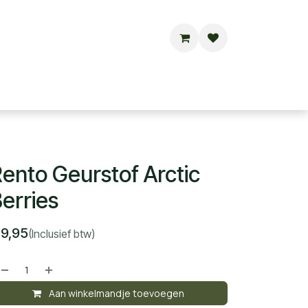
Buitensauna's
Hottubs
Contact
ento Geurstof Arctic
erries
€
9,95
(Inclusief btw)
Aan winkelmandje toevoegen