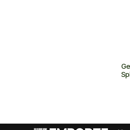
Ge
Sp