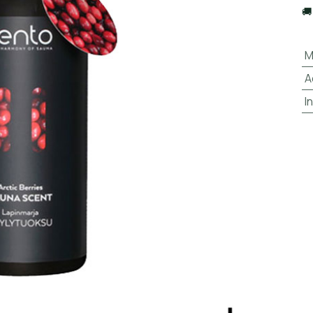

M
A
I