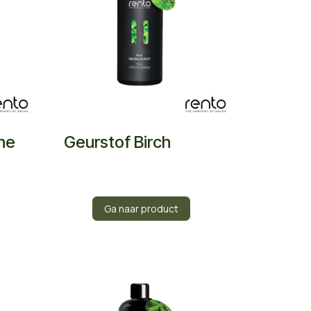
ine
Geurstof Birch
Ga naar product