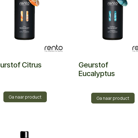
urstof Citrus
Geurstof
Eucalyptus
Ga naar product
Ga naar product