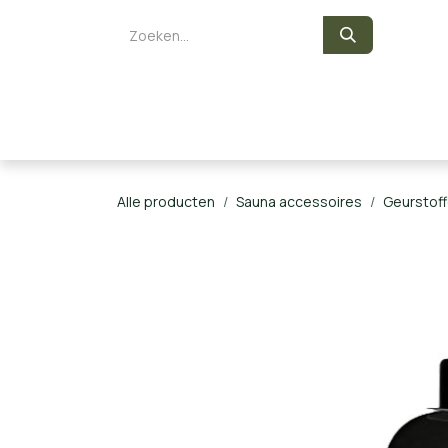
Overslaan naar inhoud
Zelf een sauna bouwen
Saunaka
Alle producten
Sauna accessoires
Geurstof