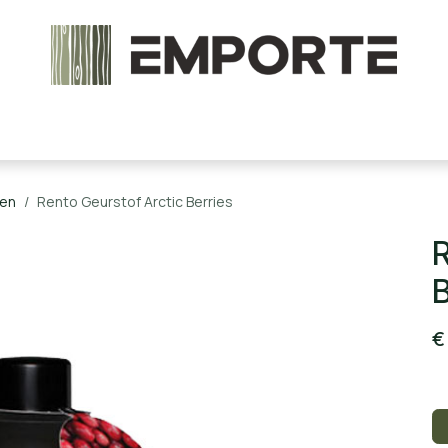
chels en onderdelen
Accessoires
Stoomcabine
fen
Rento Geurstof Arctic Berries
R
B