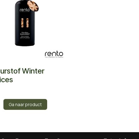
urstof Winter
ices
Ga naar product