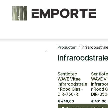
chels en onderdelen
Accessoires
Stoomcabine
Producten
Infraroodstral
Infraroodstral
Sentiotec
Sentiot
WAVE Vitae
WAVE Vi
Infraroodstrale
Infraroo
r Rood Glas -
r Rood G
DIR-750-R
DIR-350
€
448,00
€
431,00