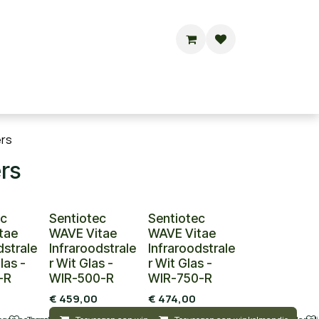
Buitensauna's
Hottubs
Contact
ers
ers
ec
Sentiotec
Sentiotec
tae
WAVE Vitae
WAVE Vitae
dstrale
Infraroodstrale
Infraroodstrale
las -
r Wit Glas -
r Wit Glas -
-R
WIR-500-R
WIR-750-R
€
459,00
€
474,00