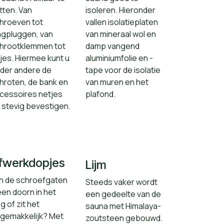
tten. Van
isoleren. Hieronder
hroeven tot
vallen isolatieplaten
agpluggen, van
van mineraal wol en
hrootklemmen tot
damp vangend
tjes. Hiermee kunt u
aluminiumfolie en -
der andere de
tape voor de isolatie
hroten, de bank en
van muren en het
cessoires netjes
plafond.
 stevig bevestigen.
fwerkdopjes
Lijm
jn de schroefgaten
Steeds vaker wordt
een doorn in het
een gedeelte van de
g of zit het
sauna met Himalaya-
gemakkelijk? Met
zoutsteen gebouwd.