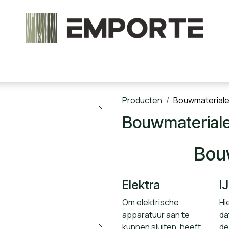
chels en onderdelen
Accessoires
Stoomcabine
Producten
Bouwmaterial
Bouwmaterial
Bou
Elektra
I
Om elektrische
Hie
apparatuur aan te
da
kunnen sluiten, heeft
de