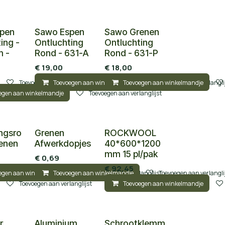
pen
Sawo Espen
Sawo Grenen
ing ­
Ontluchting
Ontluchting
 -
Rond - 631-A
Rond - 631-P
€
19,00
€
18,00
Toevoegen aan verlanglijst
Toevoegen aan winkelmandje
Toevoegen aan winkelmandje
Toevoegen aan verlangli
egen aan winkelmandje
Toevoegen aan verlanglijst
ngsro
Grenen
ROCKWOOL
renen
Afwerkdopjes
40*600*1200
mm 15 pl/pak
€
0,69
€
92,45
egen aan winkelmandje
Toevoegen aan winkelmandje
Toevoegen aan verlanglijst
Toevoegen aan verlangli
Toevoegen aan verlanglijst
Toevoegen aan winkelmandje
r
Aluminium
Schrootklemm