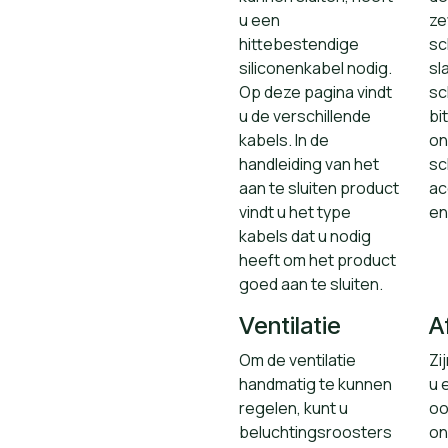
u een
ze
hittebestendige
sc
siliconenkabel nodig.
sl
Op deze pagina vindt
sc
u de verschillende
bi
kabels. In de
on
handleiding van het
sc
aan te sluiten product
ac
vindt u het type
en
kabels dat u nodig
heeft om het product
goed aan te sluiten.
Ventilatie
A
Om de ventilatie
Zi
handmatig te kunnen
u 
regelen, kunt u
oo
beluchtingsroosters
on