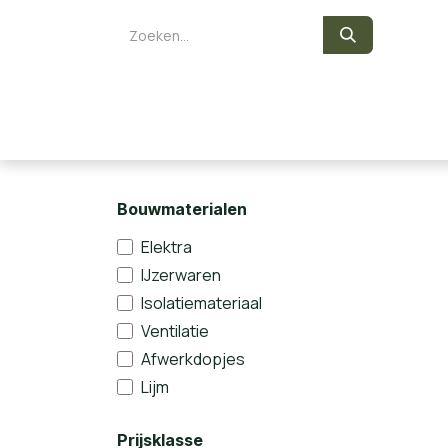
Overslaan naar inhoud
Zelf een sauna bouwen
Saunaka
Bouwmaterialen
Elektra
IJzerwaren
Isolatiemateriaal
Ventilatie
Afwerkdopjes
Lijm
Prijsklasse