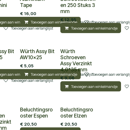
mini
Tape
en 250 Stuks 3
mm
€
16,00
€
12,95
egen aan winkelmandje
Toevoegen aan winkelmandje
Toevoegen aan verlanglijst
Toevoegen aan verlangli
Toevoegen aan verlanglijst
Toevoegen aan winkelmandje
sy Bit
Würth Assy Bit
Würth
5
AW10x25
Schroeven
Assy Verzinkt
€
5,05
4,0*35 mm
egen aan winkelmandje
Toevoegen aan winkelmandje
Toevoegen aan verlanglijst
Toevoegen aan verlangli
€
9,06
Toevoegen aan verlanglijst
Toevoegen aan winkelmandje
Beluchtingsro
Beluchtingsro
en
oster Espen
oster Elzen
zinkt
€
20,50
€
20,50
 mm