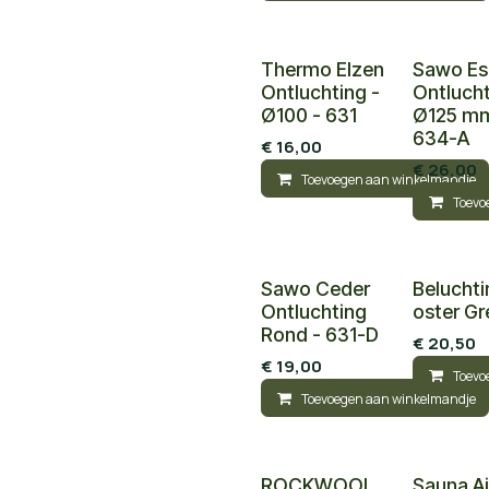
Thermo Elzen
Sawo Es
Ontluchting ­
Ontlucht
Ø100 - 631
Ø125 mm
634-A
€
16,00
€
26,00
Toevoegen aan winkelmandje
Toevo
Sawo Ceder
Beluchti
Ontluchting
oster G
Rond - 631-D
€
20,50
€
19,00
Toevo
Toevoegen aan winkelmandje
ROCKWOOL
Sauna Ai