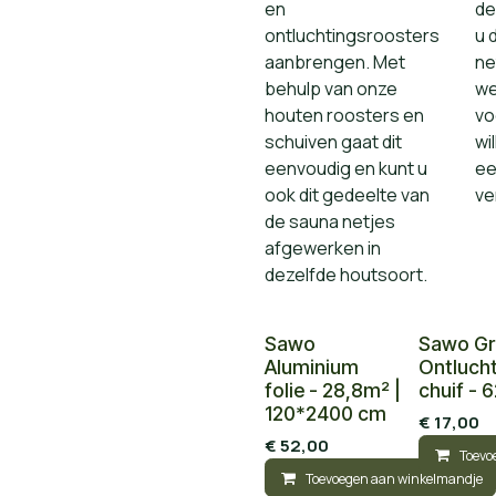
en
de
ontluchtingsroosters
u 
aanbrengen. Met
ne
behulp van onze
we
houten roosters en
vo
schuiven gaat dit
wi
eenvoudig en kunt u
ee
ook dit gedeelte van
ve
de sauna netjes
afgewerken in
dezelfde houtsoort.
Sawo
Sawo Gr
Aluminium
Ontluch
folie - 28,8m² |
chuif - 
120*2400 cm
€
17,00
€
52,00
Toevo
Toevoegen aan winkelmandje