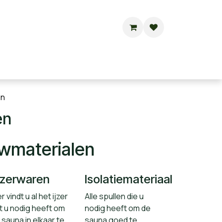
Buitensauna's
Hottubs
Contact
en
en
wmaterialen
Jzerwaren
Isolatiemateriaal
r vindt u al het ijzer
Alle spullen die u
t u nodig heeft om
nodig heeft om de
 sauna in elkaar te
sauna goed te