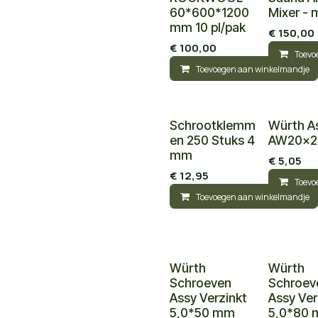
60*600*1200
Mixer - 
mm 10 pl/pak
€
150,00
€
100,00
Toevo
Toevoegen aan winkelmandje
Schrootklemm
Würth As
en 250 Stuks 4
AW20x2
mm
€
5,05
€
12,95
Toevo
Toevoegen aan winkelmandje
Würth
Würth
Schroeven
Schroev
Assy Verzinkt
Assy Ver
5,0*50 mm
5,0*80