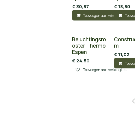
€
30,87
€
18,80
Toevoegen aan winkelmandje
Toevo
Beluchtingsro
Construc
oster Thermo
m
Espen
€
11,02
€
24,50
Toevo
Toevoegen aan verlanglijst
s Over De
Een Sauna
Extra Informa
a:
Bouwen
:
Algemene