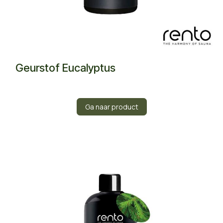
Geurstof Eucalyptus
Ga naar product