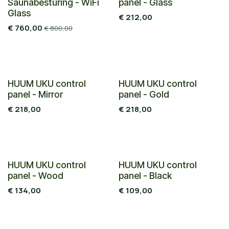
Saunabesturing - WiFi
panel - Glass
Glass
€
212,00
€
760,00
€
800,00
HUUM UKU control
HUUM UKU control
panel - Mirror
panel - Gold
€
218,00
€
218,00
HUUM UKU control
HUUM UKU control
panel - Wood
panel - Black
€
134,00
€
109,00