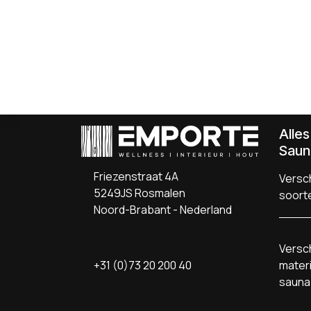
Alle
Saun
Friezenstraat 4A
Versch
5249JS Rosmalen
soort
Noord-Brabant - Nederland
Versch
+31 (0)73 20 200 40
materi
sauna