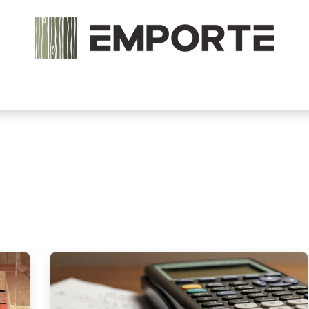
chels en onderdelen
Accessoires
Stoomcabine