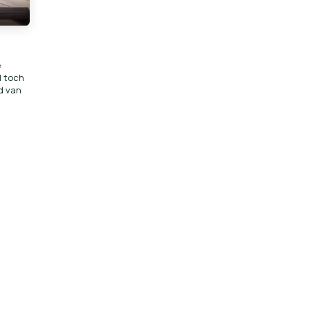
e
l toch
ld van