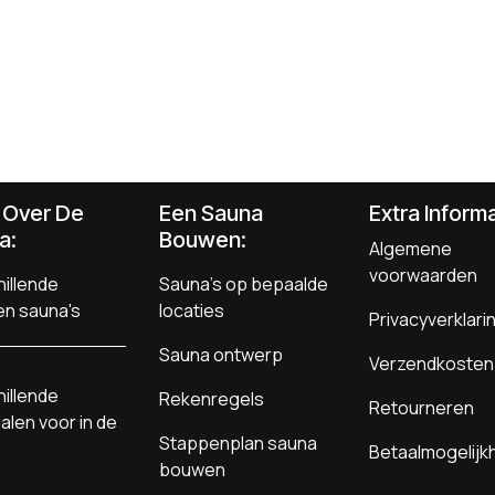
s Over De
Een Sauna
Extra Informa
a:
Bouwen
:
Algemene
voorwaarden
illende
Sauna's op bepaalde
en sauna's
locaties
Privacyverklari
Sauna ontwerp
Verzendkosten
illende
Rekenregels
Retourneren
alen voor in de
Stappenplan sauna
Betaalmogelij
bouwen