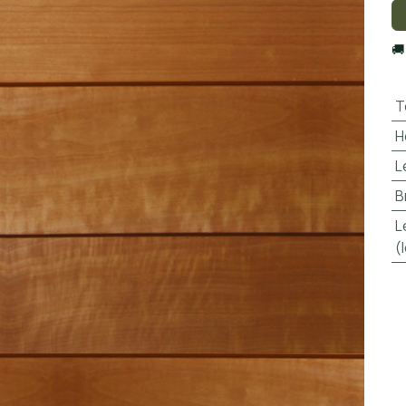

T
H
L
B
L
(