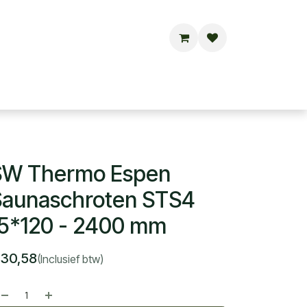
Buitensauna's
Hottubs
Contact
SW Thermo Espen
Saunaschroten STS4
5*120 - 2400 mm
€
30,58
(Inclusief btw)