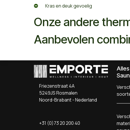
​Kras en deuk gevoelig
Onze andere ther
Aanbevolen combi
Alle
Saun
Friezenstraat 4A
Versch
5249JS Rosmalen
soort
Noord-Brabant - Nederland
Versch
+31 (0)73 20 200 40
materi