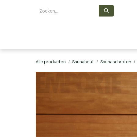
Overslaan naar inhoud
Zelf een sauna bouwen
Saunaka
Alle producten
Saunahout
Saunaschroten