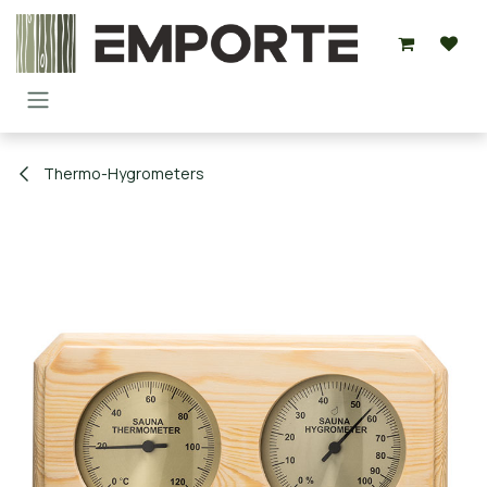
Overslaan naar inhoud
Thermo-Hygrometers