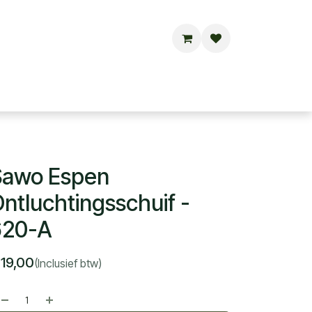
Buitensauna's
Hottubs
Contact
Sawo Espen
ntluchtingsschuif -
620-A
€
19,00
(Inclusief btw)