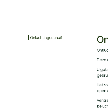
On
Onluchtingsschuif​
Ontluc
Deze 
U gebr
gebru
Het ro
open a
Ventil
beluch