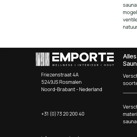
saunak
mogel
ventil
natuur
Alle
Saun
Friezenstraat 4A
Versch
5249JS Rosmalen
soort
Noord-Brabant - Nederland
Versch
+31 (0)73 20 200 40
materi
sauna