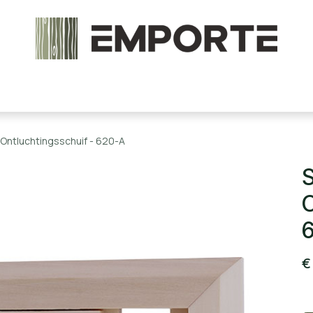
chels en onderdelen
Accessoires
Stoomcabine
Ontluchtingsschuif - 620-A
O