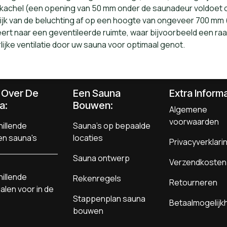
achel (een opening van 50 mm onder de saunadeur voldoet oo
ijk van de beluchting af op een hoogte van ongeveer 700 mm
eert naar een geventileerde ruimte, waar bijvoorbeeld een r
lijke ventilatie door uw sauna voor optimaal genot.
s Over De
Een Sauna
Extra Informa
a:
Bouwen
:
Algemene
voorwaarden
illende
Sauna's op bepaalde
en sauna's
locaties
Privacyverklari
Sauna ontwerp
Verzendkosten
illende
Rekenregels
Retourneren
alen voor in de
Stappenplan sauna
Betaalmogelij
bouwen