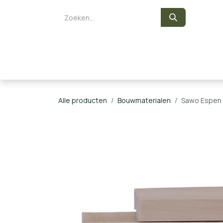
Overslaan naar inhoud
Zelf een sauna bouwen
Saunaka
Alle producten
Bouwmaterialen
Sawo Espen 