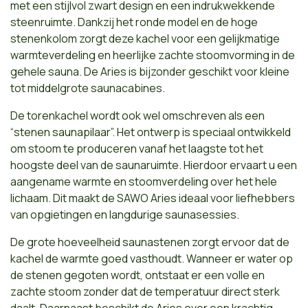
met een stijlvol zwart design en een indrukwekkende
steenruimte. Dankzij het ronde model en de hoge
stenenkolom zorgt deze kachel voor een gelijkmatige
warmteverdeling en heerlijke zachte stoomvorming in de
gehele sauna. De Aries is bijzonder geschikt voor kleine
tot middelgrote saunacabines.
De torenkachel wordt ook wel omschreven als een
“stenen saunapilaar”. Het ontwerp is speciaal ontwikkeld
om stoom te produceren vanaf het laagste tot het
hoogste deel van de saunaruimte. Hierdoor ervaart u een
aangename warmte en stoomverdeling over het hele
lichaam. Dit maakt de SAWO Aries ideaal voor liefhebbers
van opgietingen en langdurige saunasessies.
De grote hoeveelheid saunastenen zorgt ervoor dat de
kachel de warmte goed vasthoudt. Wanneer er water op
de stenen gegoten wordt, ontstaat er een volle en
zachte stoom zonder dat de temperatuur direct sterk
daalt. Daarnaast beschikt de Aries over een krachtig