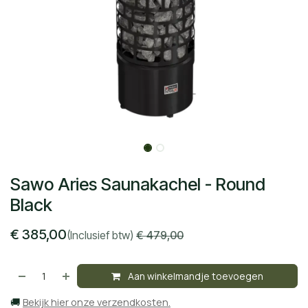
Sawo Aries Saunakachel - Round
Black
€
385,00
(Inclusief btw)
€
479,00
Aan winkelmandje toevoegen
🚚
Bekijk hier onze verzendkosten.