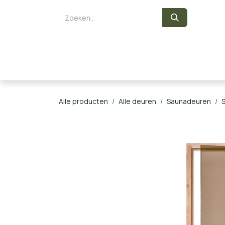
Overslaan naar inhoud
Zelf een sauna bouwen
Saunaka
Alle producten
Alle deuren
Saunadeuren