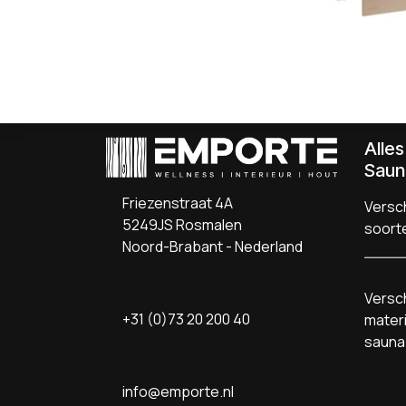
Alle
Saun
Friezenstraat 4A
Versch
5249JS Rosmalen
soort
Noord-Brabant - Nederland
Versch
+31 (0)73 20 200 40
materi
sauna
info@emporte.nl