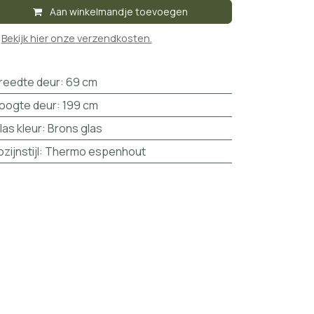
Aan winkelmandje toevoegen

Bekijk hier onze verzendkosten.
reedte deur
:
69 cm
oogte deur
:
199 cm
las kleur
:
Brons glas
ozijnstijl
:
Thermo espenhout