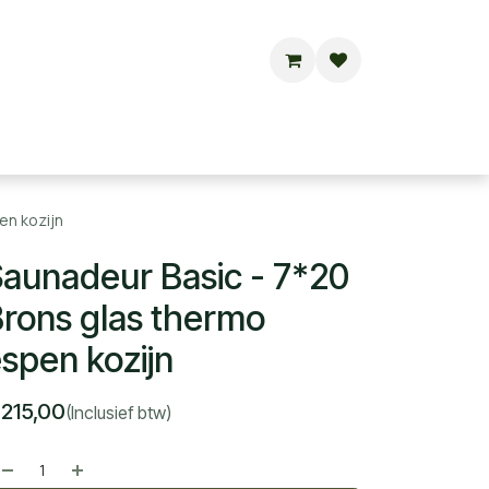
Buitensauna's
Hottubs
Contact
en kozijn
aunadeur Basic - 7*20
rons glas thermo
spen kozijn
€
215,00
(Inclusief btw)