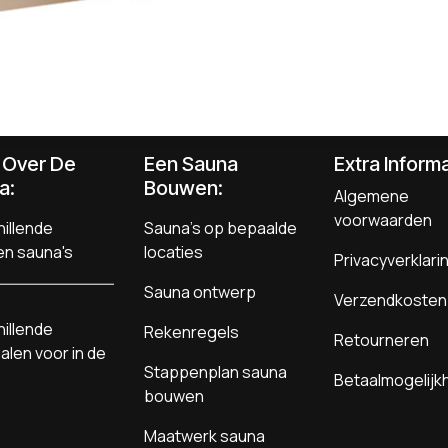
s Over De
Een Sauna
Extra Informa
a:
Bouwen
:
Algemene
voorwaarden
illende
Sauna's op bepaalde
en sauna's
locaties
Privacyverklari
Sauna ontwerp
Verzendkosten
illende
Rekenregels
Retourneren
alen voor in de
Stappenplan sauna
Betaalmogelij
bouwen
Maatwerk sauna