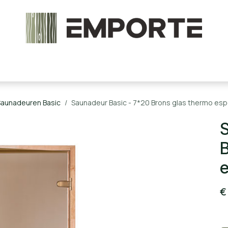
chels en onderdelen
Accessoires
Stoomcabine
Saunadeuren Basic
Saunadeur Basic - 7*20 Brons glas thermo esp
S
B
e