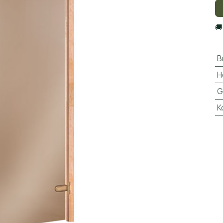

B
H
G
K