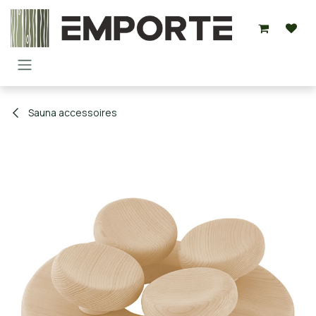
Overslaan naar inhoud
Sauna accessoires