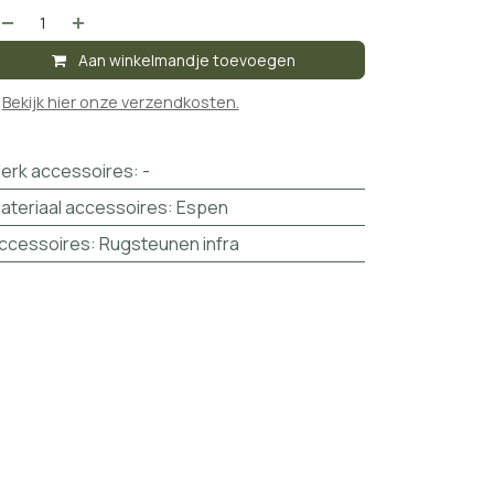
Aan winkelmandje toevoegen

Bekijk hier onze verzendkosten.
erk accessoires
:
-
ateriaal accessoires
:
Espen
ccessoires
:
Rugsteunen infra