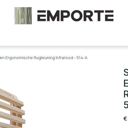
chels en onderdelen
Accessoires
Stoomcabine
n Ergonomische Rugleuning Infrarood - 514-A
R