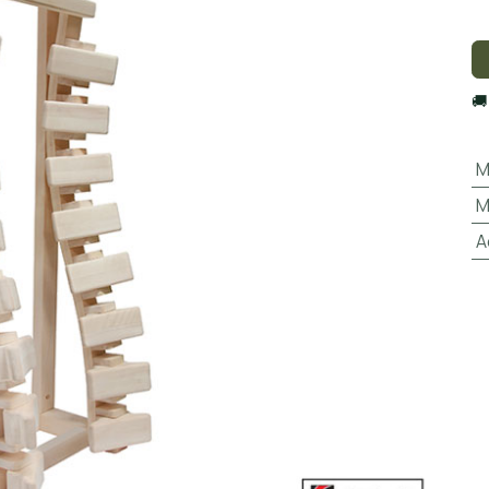

M
M
A