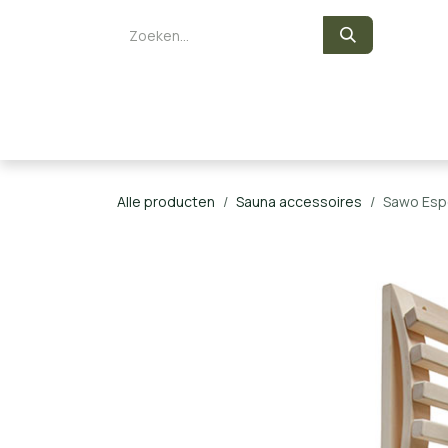
Overslaan naar inhoud
Zelf een sauna bouwen
Saunaka
Alle producten
Sauna accessoires
Sawo Espe