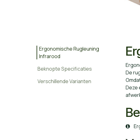
Er
Ergonomische Rugleuning
Infrarood
Ergono
Beknopte Specificaties
De rug
Omdat
Verschillende Varianten
Deze e
afwerk
Be
Er