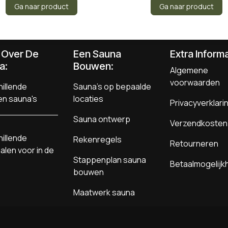
Ga naar product
Ga naar product
s Over De
Een Sauna
Extra Informa
a:
Bouwen
:
Algemene
voorwaarden
illende
Sauna's op bepaalde
en sauna's
locaties
Privacyverklari
Sauna ontwerp
Verzendkosten
illende
Rekenregels
Retourneren
alen voor in de
Stappenplan sauna
Betaalmogelij
bouwen
Maatwerk sauna