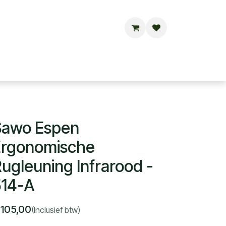
Buitensauna's
Hottubs
Contact
Sawo Espen
Ergonomische
ugleuning Infrarood -
514-A
€
105,00
(Inclusief btw)