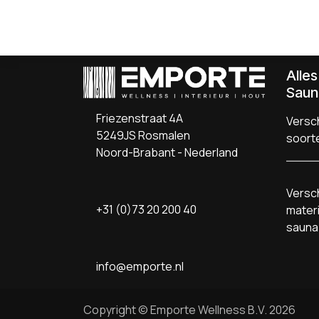
Alle
Saun
Friezenstraat 4A
Versch
5249JS Rosmalen
soort
Noord-Brabant - Nederland
Versch
+31 (0)73 20 200 40
materi
sauna
info@emporte.nl
Copyright © Emporte Wellness B.V. 2026