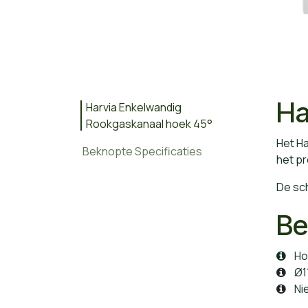
Ha
Harvia Enkelwandig
Rookgaskanaal hoek 45°
Het H
Beknopte Specificaties
het pr
De sch
Be
Ho
Ø1
Ni