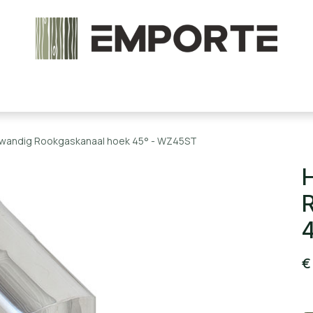
chels en onderdelen
Accessoires
Stoomcabine
lwandig Rookgaskanaal hoek 45° - WZ45ST
H
R