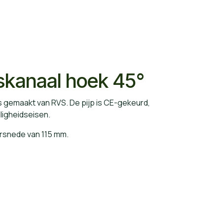
skanaal hoek 45°
 is gemaakt van RVS. De pijp is CE-gekeurd,
iligheidseisen.
orsnede van 115 mm.