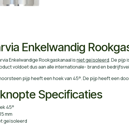
rvia Enkelwandig Rookga
arvia Enkelwandige Rookgaskanaal is
niet geïsoleerd
. De pijp
oduct voldoet dus aan alle internationale- brand en bedrijfsve
oorsteen pijp heeft een hoek van 45°. De pijp heeft een do
knopte Specificaties
ek 45°
15 mm
et geïsoleerd