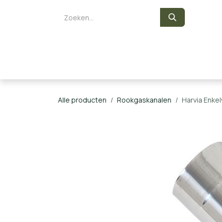
Overslaan naar inhoud
Zelf een sauna bouwen
Saunaka
Alle producten
Rookgaskanalen
Harvia Enke