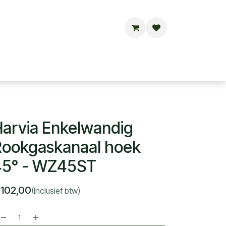
Buitensauna's
Hottubs
Contact
arvia Enkelwandig
ookgaskanaal hoek
45° - WZ45ST
€
102,00
(Inclusief btw)