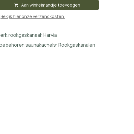
Aan winkelmandje toevoegen

Bekijk hier onze verzendkosten.
erk rookgaskanaal
:
Harvia
oebehoren saunakachels
:
Rookgaskanalen