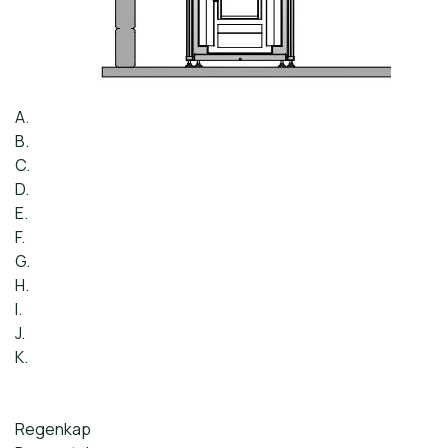
A.
B.
C.
D.
E.
F.
G.
H.
I.
J.
K.
Regenkap