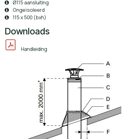
Ø
115 aansluiting
O
ngeïsoleerd
115 x 500 (bxh)
Downloads
Handleiding