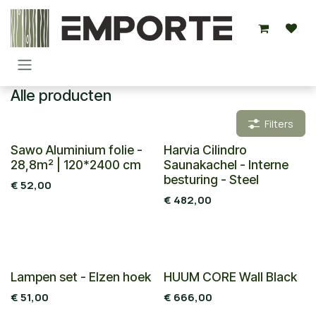
Overslaan naar inhoud
Alle producten
Filters
Sawo Aluminium folie -
Harvia Cilindro
28,8m² | 120*2400 cm
Saunakachel - Interne
besturing - Steel
€
52,00
€
482,00
Combi deal
Nieuw!
Lampen set - Elzen hoek
HUUM CORE Wall Black
€
51,00
€
666,00