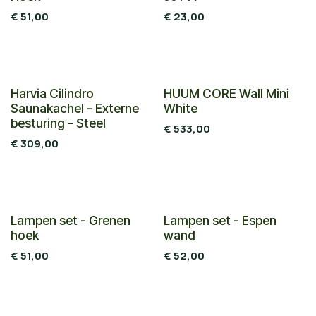
€
51,00
€
23,00
Nieuw!
Harvia Cilindro
HUUM CORE Wall Mini
Saunakachel - Externe
White
besturing - Steel
€
533,00
€
309,00
Combi deal
Combi deal
Lampen set - Grenen
Lampen set - Espen
hoek
wand
€
51,00
€
52,00