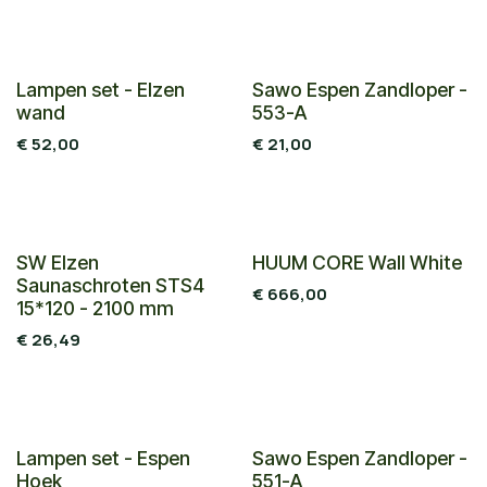
Combi deal
Lampen set - Elzen
Sawo Espen Zandloper -
wand
553-A
€
52,00
€
21,00
Nieuw!
SW Elzen
HUUM CORE Wall White
Saunaschroten STS4
€
666,00
15*120 - 2100 mm
€
26,49
Combi deal
Lampen set - Espen
Sawo Espen Zandloper -
Hoek
551-A