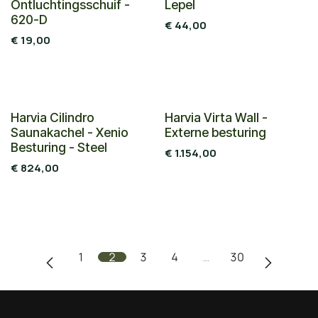
Ontluchtingsschuif -
Lepel
620-D
€
44,00
€
19,00
Nieuw!
Harvia Cilindro
Harvia Virta Wall -
Saunakachel - Xenio
Externe besturing
Besturing - Steel
€
1.154,00
€
824,00
1
2
3
4
…
30