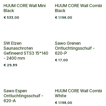
Nieuw!
Nieuw!
HUUM CORE Wall Mini
HUUM CORE Wall Combi
Black
Black
€
533,00
€
1.198,00
Duurzame keuze
SW Elzen
Sawo Grenen
Saunaschroten
Ontluchtingsschuif -
Gefineerd STS3 15*140
620-P
- 2400 mm
€
17,00
€
29,89
Nieuw!
Sawo Espen
HUUM CORE Wall Combi
Ontluchtingsschuif -
White
620-A
€
1.198,00