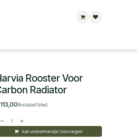
Buitensauna's
Hottubs
Contact
arvia Rooster Voor
arbon Radiator
€
113,00
(Inclusief btw)
Aan winkelmandje toevoegen