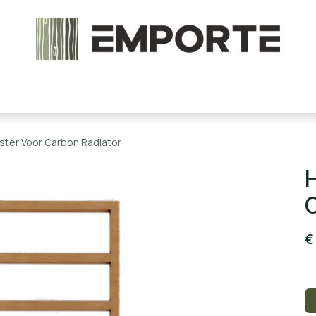
chels en onderdelen
Accessoires
Stoomcabine
ster Voor Carbon Radiator
H
C