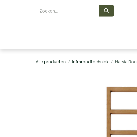
Overslaan naar inhoud
Zelf een sauna bouwen
Saunaka
Alle producten
Infraroodtechniek
Harvia Roo