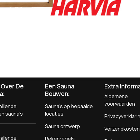
s Over De
Een Sauna
Extra Informa
a:
Bouwen
:
Algemene
voorwaarden
illende
Sauna's op bepaalde
en sauna's
locaties
Privacyverklari
Sauna ontwerp
Verzendkosten
illende
Rekenregels