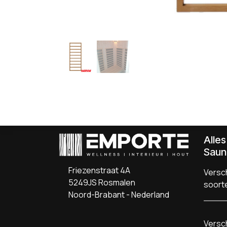
Alle
Saun
Friezenstraat 4A
Versch
5249JS Rosmalen
soort
Noord-Brabant - Nederland
Versch