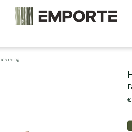
chels en onderdelen
Accessoires
Stoomcabine
ty railing
r