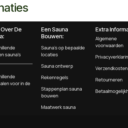
naties
s Over De
Een Sauna
Extra Informa
a:
Bouwen
:
Algemene
voorwaarden
illende
Sauna's op bepaalde
en sauna's
locaties
Privacyverklari
Sauna ontwerp
Verzendkosten
illende
Rekenregels
Retourneren
alen voor in de
Stappenplan sauna
Betaalmogelij
bouwen
Maatwerk sauna