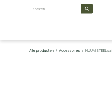
Overslaan naar inhoud
Zelf een sauna bouwen
Saunaka
Alle producten
Accessoires
HUUM STEEL safe