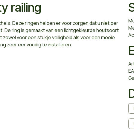
 railing
S
Mo
ls. Deze ringen helpen er voor zorgen dat u niet per
Me
. De ring is gemaakt van een lichtgekleurde houtsoort
Ac
t zowel voor een stukje veiligheid als voor een mooie
ng zeer eenvoudig te installeren.
Ar
EA
Ga