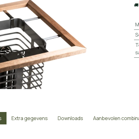

M
S
T
s
s
Extra gegevens
Downloads
Aanbevolen combin