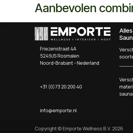
Aanbevolen combi
Alle
Saun
Friezenstraat 4A
Versch
5249JS Rosmalen
soort
Noord-Brabant - Nederland
Versch
+31 (0)73 20 200 40
materi
sauna
info@emporte.nl
Copyright © Emporte Wellness B.V. 2026