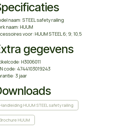
pecificaties
del naam: STEEL safety railing
rk naam: HUUM
cessoires voor: HUUM STEEL 6; 9; 10,5
Extra gegevens
tikelcode: H3006011
N code: 4744103019243
rantie: 3 jaar
Downloads
Handleiding HUUM STEEL safety railing
Brochure HUUM