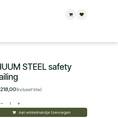
Buitensauna's
Hottubs
Contact
HUUM STEEL safety
ailing
€
218,00
(Inclusief btw)
Aan winkelmandje toevoegen