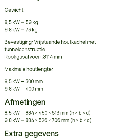
Gewicht:
8,5 kW — 59 kg
9,8 kW — 73 kg
Bevestiging: Vrijstaande houtkachel met
tunnelconstructie
Rookgasafvoer: Ø114 mm
Maximale houtlengte:
8,5 kW — 300 mm
9,8 kW — 400 mm
Afmetingen
8,5 kW — 884 × 450 × 613 mm (h × b × d)
9,8 kW — 884 × 526 × 706 mm (h × b × d)
Extra gegevens