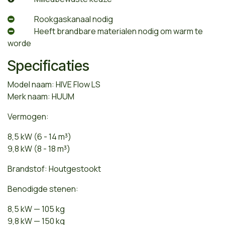
​Rookgaskanaal nodig
​Heeft brandbare materialen nodig om warm te
worde
Specificaties
Model naam: HIVE Flow LS
Merk naam: HUUM
Vermogen:
8,5 kW (6 - 14 m³)
9,8 kW (8 - 18 m³)
Brandstof: Houtgestookt
Benodigde stenen:
8,5 kW — 105 kg
9,8 kW — 150 kg