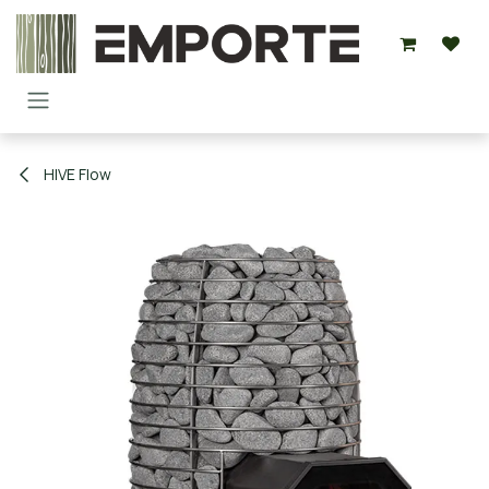
Overslaan naar inhoud
HIVE Flow