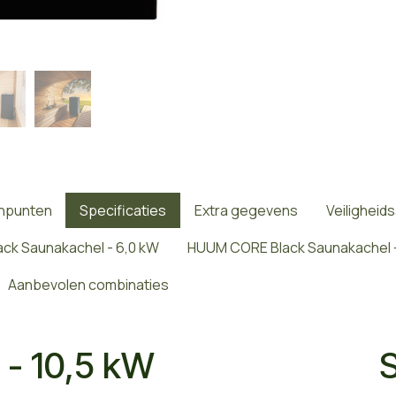
inpunten
Specificaties
Extra gegevens
Veiligheid
ck Saunakachel - 6,0 kW
HUUM CORE Black Saunakachel -
Aanbevolen combinaties
- 10,5 kW
S