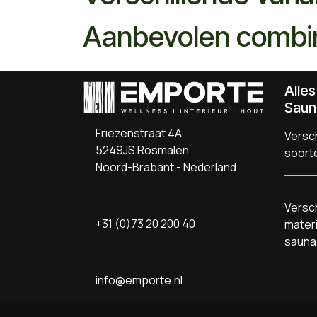
Aanbevolen combi
Alle
Saun
Friezenstraat 4A
Versch
5249JS Rosmalen
soort
Noord-Brabant - Nederland
Versch
+31 (0)73 20 200 40
materi
sauna
info@emporte.nl