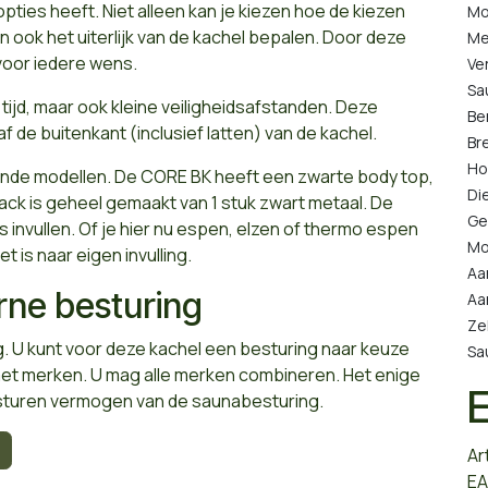
ties heeft. Niet alleen kan je kiezen hoe de kiezen
Mo
an ook het uiterlijk van de kachel bepalen. Door deze
Me
 voor iedere wens.
Ve
Sa
tijd, maar ook kleine veiligheidsafstanden. Deze
Be
af de buitenkant (inclusief latten) van de kachel.
Br
Ho
illende modellen. De CORE BK heeft een zwarte body top,
Di
k is geheel gemaakt van 1 stuk zwart metaal. De
Ge
s invullen. Of je hier nu espen, elzen of thermo espen
Mo
et is naar eigen invulling.
Aa
rne besturing
Aa
Ze
. U kunt voor deze kachel een besturing naar keuze
Sa
met merken. U mag alle merken combineren. Het enige
e sturen vermogen van de saunabesturing.
Ar
EA