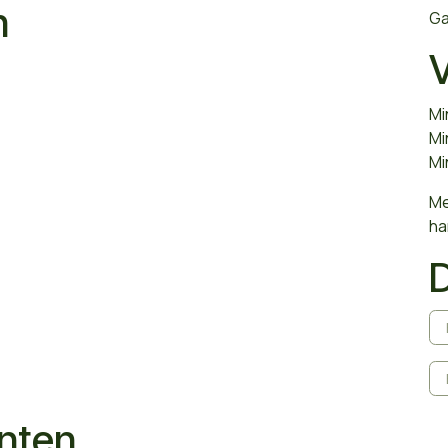
n
Ga
V
Mi
Mi
Mi
Me
ha
anten