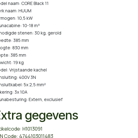
del naam: CORE Black 11
rk naam: HUUM
rmogen: 10,5 kW
unacabine: 10-18 m³
nodigde stenen: 30 kg, gerold
eedte: 385 mm
ogte: 830 mm
epte: 385 mm
wicht: 19 kg
del: Vrijstaande kachel
nsluiting: 400V 3N
nsluitkabel: 5x 2,5 mm²
kering: 3x 10A
unabesturing: Extern, exclusief
Extra gegevens
tikelcode: H1013091
N Code: 4744103011483