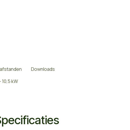
safstanden
Downloads
 10,5 kW
pecificaties