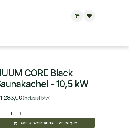
Buitensauna's
Hottubs
Contact
HUUM CORE Black
aunakachel - 10,5 kW
€
1.283,00
(Inclusief btw)
Aan winkelmandje toevoegen