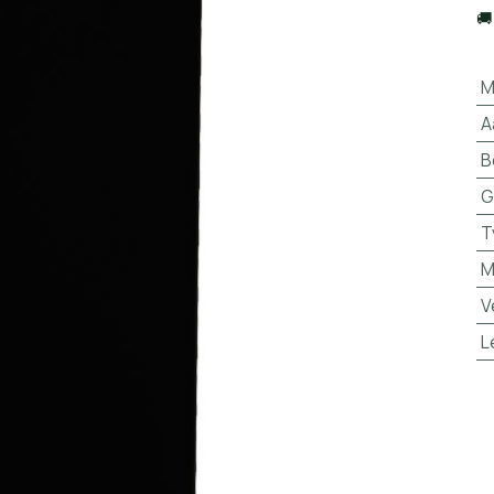

M
A
B
G
T
M
V
L