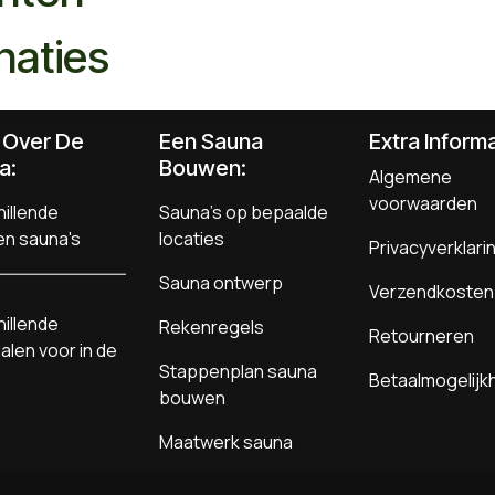
naties
s Over De
Een Sauna
Extra Informa
a:
Bouwen
:
Algemene
voorwaarden
illende
Sauna's op bepaalde
en sauna's
locaties
Privacyverklari
Sauna ontwerp
Verzendkosten
illende
Rekenregels
Retourneren
alen voor in de
Stappenplan sauna
Betaalmogelij
bouwen
Maatwerk sauna