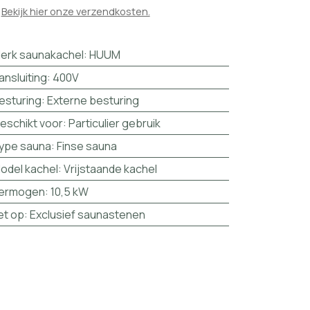

Bekijk hier onze verzendkosten.
erk saunakachel
:
HUUM
ansluiting
:
400V
esturing
:
Externe besturing
eschikt voor
:
Particulier gebruik
ype sauna
:
Finse sauna
odel kachel
:
Vrijstaande kachel
ermogen
:
10,5 kW
et op
:
Exclusief saunastenen