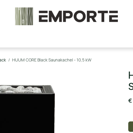
chels en onderdelen
Accessoires
Stoomcabine
ack
HUUM CORE Black Saunakachel - 10,5 kW
S