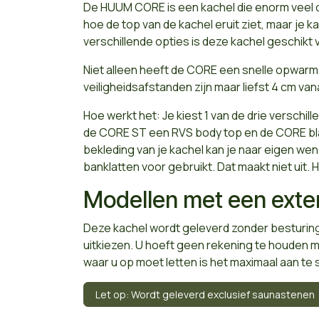
De HUUM CORE is een kachel die enorm veel op
hoe de top van de kachel eruit ziet, maar je k
verschillende opties is deze kachel geschikt
Niet alleen heeft de CORE een snelle opwarm 
veiligheidsafstanden zijn maar liefst 4 cm van
Hoe werkt het: Je kiest 1 van de drie versch
de CORE ST een RVS body top en de CORE blac
bekleding van je kachel kan je naar eigen wen
banklatten voor gebruikt. Dat maakt niet uit. H
Modellen met een exte
Deze kachel wordt geleverd zonder besturing
uitkiezen. U hoeft geen rekening te houden 
waar u op moet letten is het maximaal aan t
Let op: Wordt geleverd exclusief saunastenen