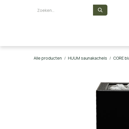
Overslaan naar inhoud
Zelf een sauna bouwen
Saunaka
Alle producten
HUUM saunakachels
CORE bl