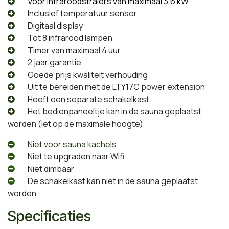
​Voor infraroodstralers van maximaal 3,6 kW
​Inclusief temperatuur sensor
​Digitaal display
​Tot 8 infrarood lampen
​Timer van maximaal 4 uur
​2 jaar garantie
​Goede prijs kwaliteit verhouding
​Uit te bereiden met de LTY17C power extension
​Heeft een separate schakelkast
​Het bedienpaneeltje kan in de sauna geplaatst
worden (let op de maximale hoogte)
​Niet voor sauna kachels
​Niet te upgraden naar Wifi
​Niet dimbaar
​De schakelkast kan niet in de sauna geplaatst
worden
Specificaties