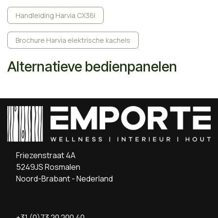
Handleiding Harvia CX36I
Brochure Harvia elektrische kachels
Alternatieve bedienpanelen
Friezenstraat 4A
5249JS Rosmalen
Noord-Brabant - Nederland
+31 (0)73 20 200 40