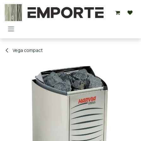
Overslaan naar inhoud
Vega compact