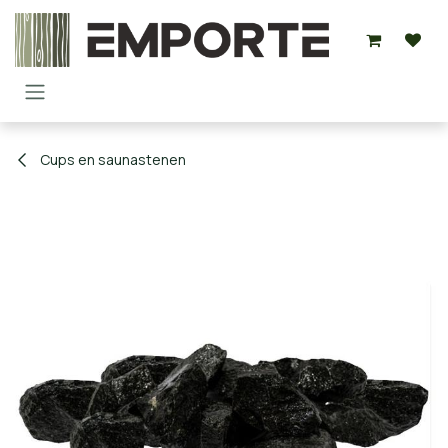
Overslaan naar inhoud
Cups en saunastenen