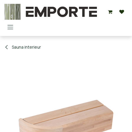
Overslaan naar inhoud
Sauna interieur