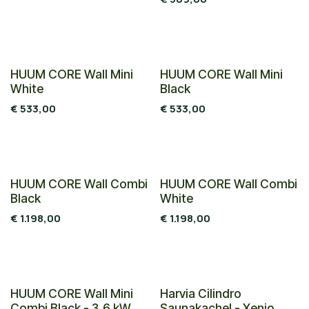
Nieuw!
Nieuw!
HUUM CORE Wall Mini
HUUM CORE Wall Mini
White
Black
€
533,00
€
533,00
Nieuw!
Nieuw!
HUUM CORE Wall Combi
HUUM CORE Wall Combi
Black
White
€
1.198,00
€
1.198,00
Nieuw!
HUUM CORE Wall Mini
Harvia Cilindro
Combi Black - 3,6 kW
Saunakachel - Xenio