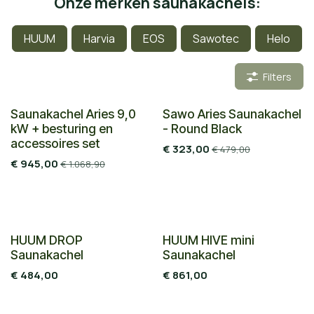
Onze merken saunakachels:
​
HUUM
Harvia
EOS
Sawotec
Helo
Filters
Combi deal
Speciale aanbieding
Saunakachel Aries 9,0
Sawo Aries Saunakachel
kW + besturing en
- Round Black
accessoires set
€
323,00
€
479,00
€
945,00
€
1.068,90
HUUM DROP
HUUM HIVE mini
Saunakachel
Saunakachel
€
484,00
€
861,00