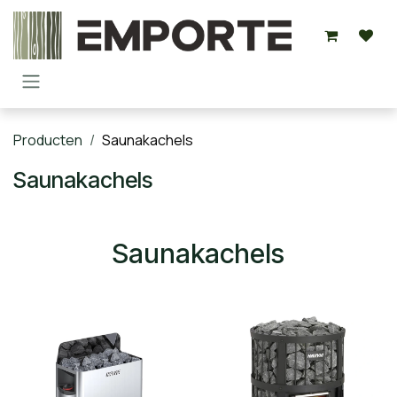
Overslaan naar inhoud
Producten
Saunakachels
Saunakachels
Saunakachels