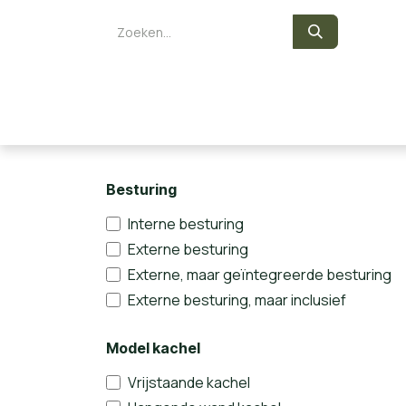
Overslaan naar inhoud
Zelf een sauna bouwen
Saunaka
Besturing
Interne besturing
Externe besturing
Externe, maar geïntegreerde besturing
Externe besturing, maar inclusief
Model kachel
Vrijstaande kachel