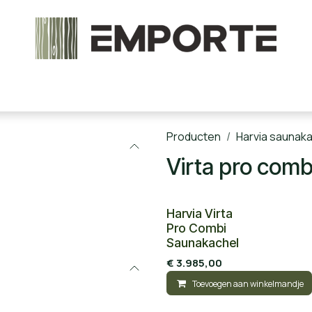
chels en onderdelen
Accessoires
Stoomcabine
Producten
Harvia saunak
Virta pro comb
Harvia Virta
Pro Combi
Saunakachel
€
3.985,00
Toevoegen aan winkelmandje