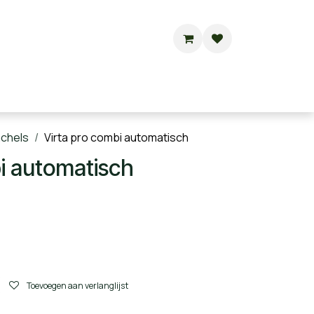
Buitensauna's
Hottubs
Contact
achels
Virta pro combi automatisch
i automatisch
Toevoegen aan verlanglijst