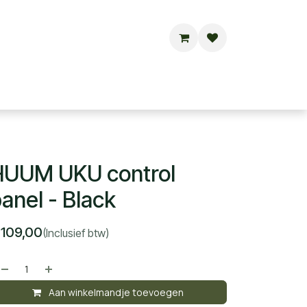
Buitensauna's
Hottubs
Contact
HUUM UKU control
anel - Black
€
109,00
(Inclusief btw)
Aan winkelmandje toevoegen