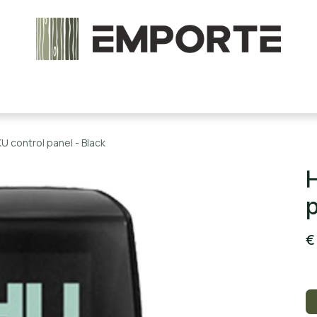
chels en onderdelen
Accessoires
Stoomcabine
 control panel - Black
p