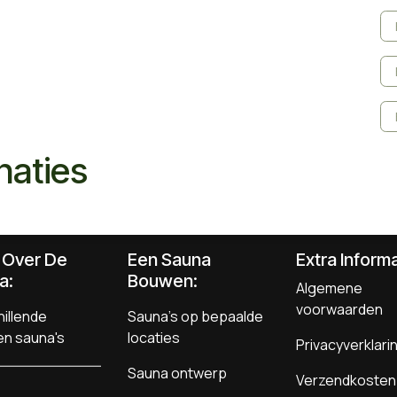
naties
s Over De
Een Sauna
Extra Informa
a:
Bouwen
:
Algemene
voorwaarden
illende
Sauna's op bepaalde
en sauna's
locaties
Privacyverklari
Sauna ontwerp
Verzendkosten