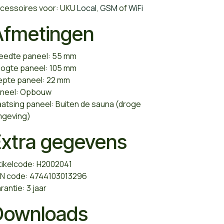
cessoires voor: UKU
Local
,
GSM
of
WiFi
Afmetingen
eedte paneel: 55 mm
ogte paneel: 105 mm
epte paneel: 22 mm
neel: Opbouw
aatsing paneel: Buiten de sauna (droge
geving)
Extra gegevens
tikelcode: H2002041
N code: 4744103013296
rantie: 3 jaar
Downloads