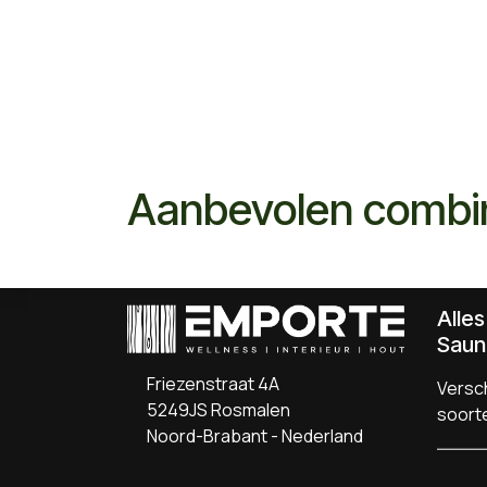
Aanbevolen combi
Alle
Saun
Friezenstraat 4A
Versch
5249JS Rosmalen
soort
Noord-Brabant - Nederland