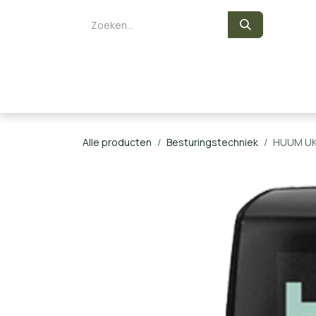
Overslaan naar inhoud
Zelf een sauna bouwen
Saunaka
Alle producten
Besturingstechniek
HUUM UKU