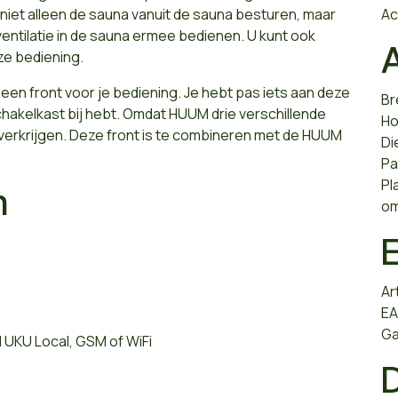
 niet alleen de sauna vanuit de sauna besturen, maar
Ac
 ventilatie in de sauna ermee bedienen. U kunt ook
e bediening.
 een front voor je bediening. Je hebt pas iets aan deze
Br
hakelkast bij hebt. Omdat HUUM drie verschillende
Ho
e verkrijgen. Deze front is te combineren met de HUUM
Di
Pa
Pl
n
om
Ar
EA
Ga
 UKU Local, GSM of WiFi