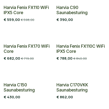
Nieuw!
Harvia Fenix FX110 WiFi
Harvia C90
IPX5 Core
Saunabesturing
€
559,00
€
390,00
€
598,00
Nieuw!
Nieuw!
Harvia Fenix FX170 WiFi
Harvia Fenix FX110C WiFi
Core
IPX5 Core
€
682,00
€
788,00
€
719,00
€
840,00
Harvia C150
Harvia C170VKK
Saunabesturing
Saunabesturing
€
430,00
€
862,00