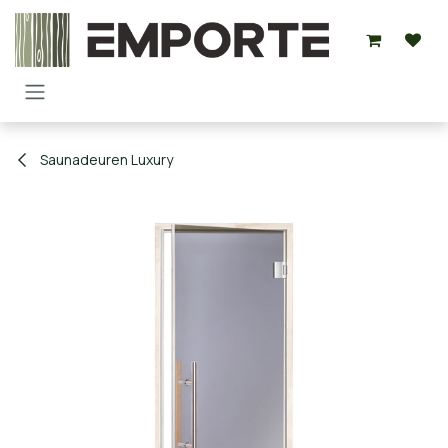
Overslaan naar inhoud
Saunadeuren Luxury