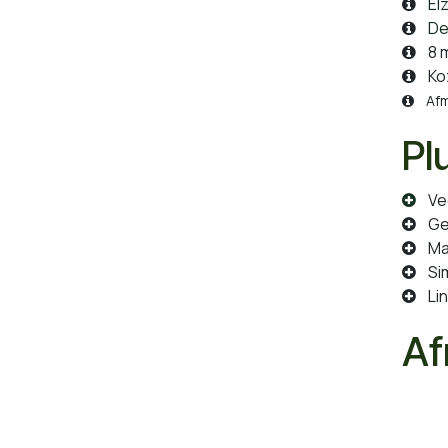
Elz
Deu
8 m
Koz
Afme
Pl
Vee
Gesc
Mag
Sim
Lin
Af