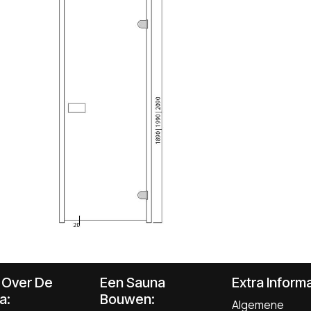
s Over De
Een Sauna
Extra Informa
a:
Bouwen
:
Algemene