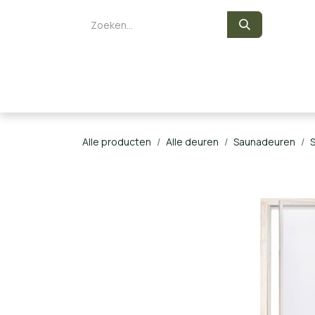
Overslaan naar inhoud
Zelf een sauna bouwen
Saunaka
Alle producten
Alle deuren
Saunadeuren