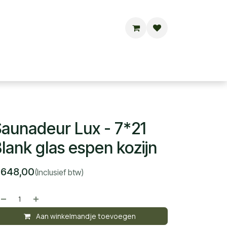
Buitensauna's
Hottubs
Contact
aunadeur Lux - 7*21
lank glas espen kozijn
€
648,00
(Inclusief btw)
Aan winkelmandje toevoegen