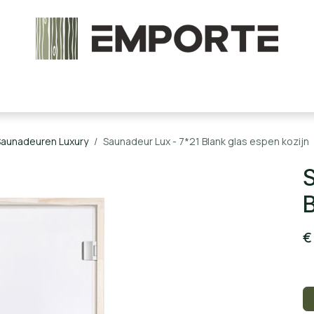
chels en onderdelen
Accessoires
Stoomcabine
Saunadeuren Luxury
Saunadeur Lux - 7*21 Blank glas espen kozijn
S
B