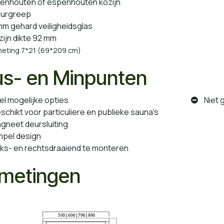
enhouten of espenhouten kozijn
rgreep
m gehard veiligheidsglas
ijn dikte 92 mm
ting 7*21 (69*209 cm)
us- en Minpunten
l mogelijke opties
Niet g
hikt voor particuliere en publieke sauna's
neet deursluiting
pel design
ks- en rechtsdraaiend te monteren
metingen