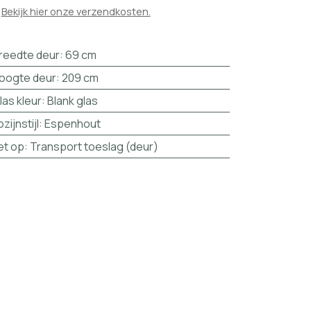

Bekijk hier onze verzendkosten.
reedte deur
:
69 cm
oogte deur
:
209 cm
las kleur
:
Blank glas
ozijnstijl
:
Espenhout
et op
:
Transport toeslag (deur)