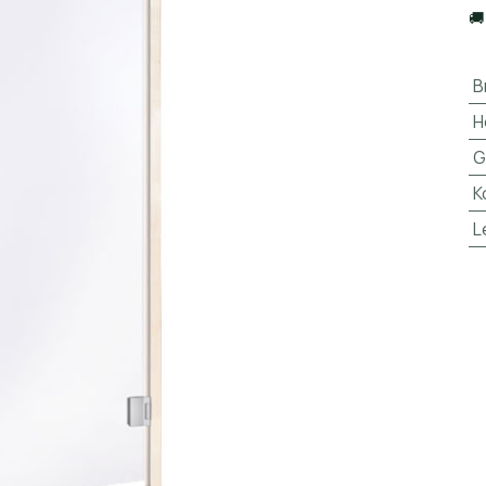

B
H
G
K
L