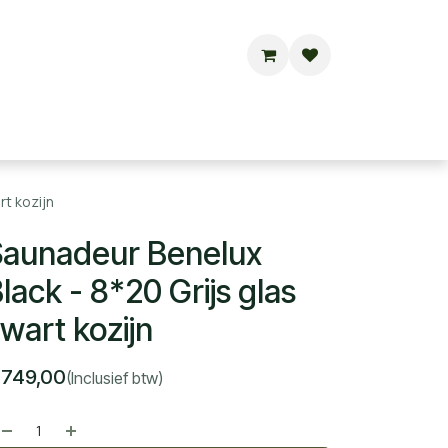
Buitensauna's
Hottubs
Contact
rt kozijn
aunadeur Benelux
lack - 8*20 Grijs glas
wart kozijn
€
749,00
(Inclusief btw)