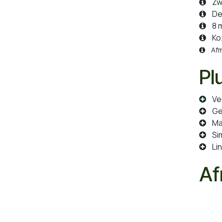
Zwa
Deu
8 m
Koz
Afme
Pl
Vee
Gesc
Mag
Sim
Lin
Af