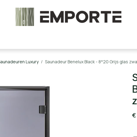
chels en onderdelen
Accessoires
Stoomcabine
Saunadeuren Luxury
Saunadeur Benelux Black - 8*20 Grijs glas zwa
S
B
z