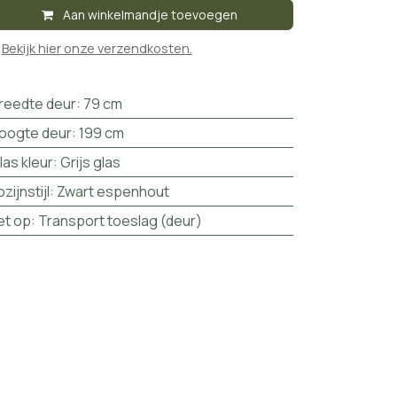
Aan winkelmandje toevoegen

Bekijk hier onze verzendkosten.
reedte deur
:
79 cm
oogte deur
:
199 cm
las kleur
:
Grijs glas
ozijnstijl
:
Zwart espenhout
et op
:
Transport toeslag (deur)