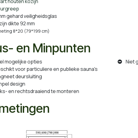
rt houten kozijn
rgreep
m gehard veiligheidsglas
ijn dikte 92 mm
ting 8*20 (79*199 cm)
us- en Minpunten
l mogelijke opties
Niet g
hikt voor particuliere en publieke sauna's
neet deursluiting
pel design
ks- en rechtsdraaiend te monteren
metingen