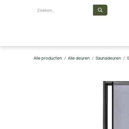
Overslaan naar inhoud
Zelf een sauna bouwen
Saunaka
Alle producten
Alle deuren
Saunadeuren