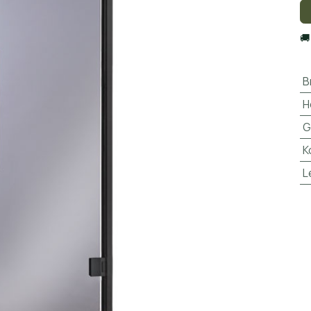

B
H
G
K
L