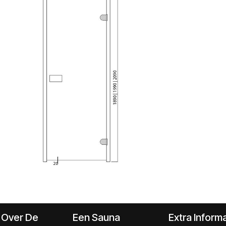
s Over De
Een Sauna
Extra Informa