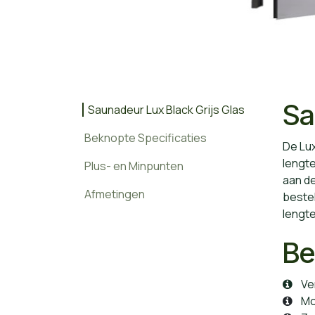
Sa
Saunadeur Lux Black Grijs Glas
Beknopte Specificaties
De Lux
lengt
Plus- en Minpunten
aan de
Afmetingen
bestel
lengt
Be
Ver
Moge