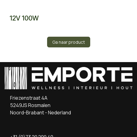
12V 100W
Ga naar product
Friezenstraat 4A
5249JS Rosmalen
Noord-Brabant - Nederland
+31 (0)73 20 200 40