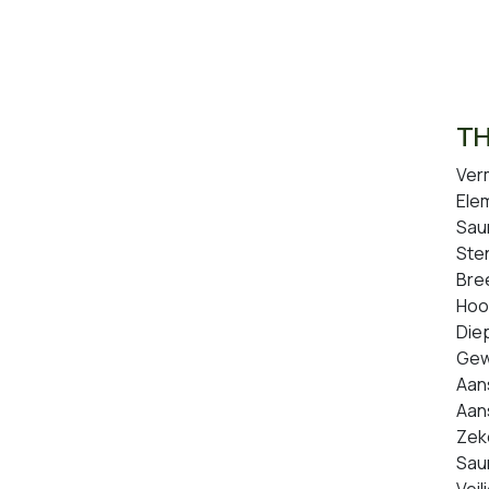
TH
Ver
Ele
Sau
Ste
Bre
Hoo
Die
Gewi
Aans
Aan
Zek
Sau
Vei