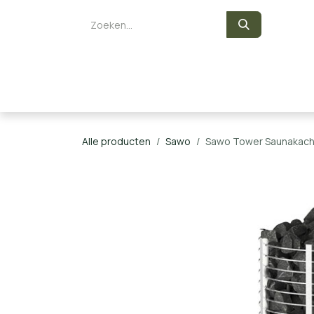
Overslaan naar inhoud
Zelf een sauna bouwen
Saunaka
Alle producten
Sawo
Sawo Tower Saunakach