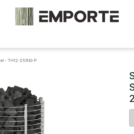
chels en onderdelen
Accessoires
Stoomcabine
el - TH12-210NS-P
S