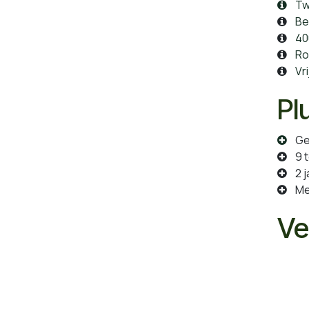
Twe
Be
40
Ro
Vr
Pl
Ges
9 t
2 
Met
Ve