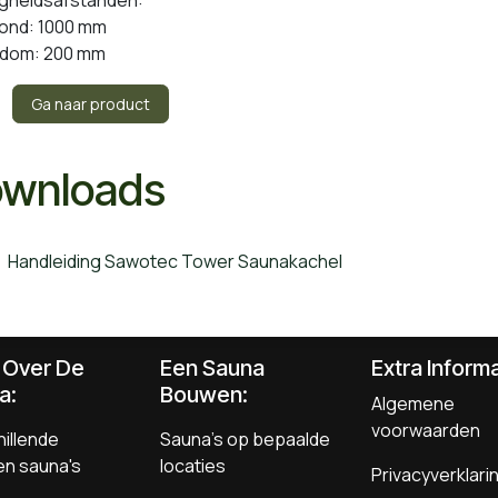
fond: 1000 mm
dom: 200 mm
Ga naar product
wnloads
Handleiding Sawotec Tower Saunakachel
s Over De
Een Sauna
Extra Informa
a:
Bouwen
:
Algemene
voorwaarden
illende
Sauna's op bepaalde
en sauna's
locaties
Privacyverklari