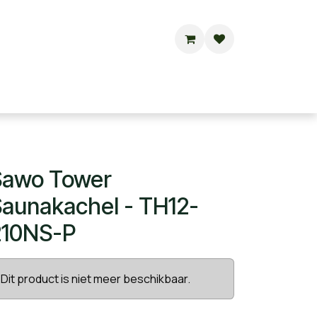
Buitensauna's
Hottubs
Contact
Sawo Tower
aunakachel - TH12-
210NS-P
Dit product is niet meer beschikbaar.