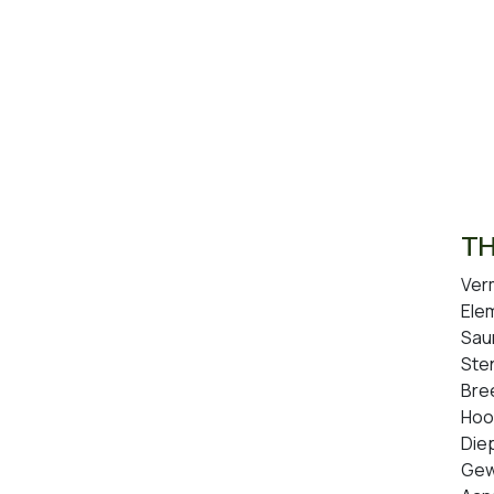
TH
Ver
Elem
Sau
Ste
Bre
Hoo
Die
Gew