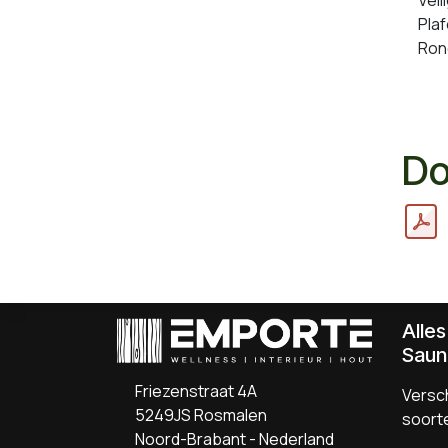
Pla
Ron
Do
Alle
Saun
Friezenstraat 4A
Versch
5249JS Rosmalen
soort
Noord-Brabant - Nederland