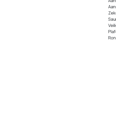
Aans
Aans
Zek
Sau
Vei
Pla
Ron