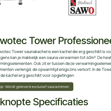
wotec Tower Professione
otec Tower saunakachel is een kachel die erg geschikt is v
gens kan je makkelijk een sauna verwarmen tot 40m³. De heat
rmingselementen. Ook zit er tussen deze verwarmingselemen
menten verlengd, de opwarmtijd enigszins verkort. In de Towe
de kachel erg geschikt voor opgietingen.
op: Wordt geleverd exclusief saunastenen
knopte Specificaties