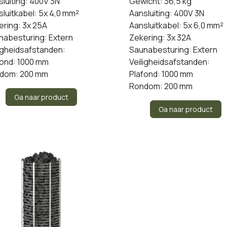
luiting: 400V 3N
Gewicht: 36,5 kg
luitkabel: 5x 4,0 mm²
Aansluiting: 400V 3N
ering: 3x 25A
Aansluitkabel: 5x 6,0 mm²
nabesturing: Extern
Zekering: 3x 32A
ligheidsafstanden:
Saunabesturing: Extern
fond: 1000 mm
Veiligheidsafstanden:
dom: 200 mm
Plafond: 1000 mm
Rondom: 200 mm
Ga naar product
Ga naar product