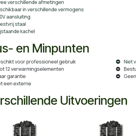
e verschillende afmetingen
schikbaar in verschillende vermogens
0V aansluiting
estvrij staal
ijstaande kachel
us- en Minpunten
chikt voor professioneel gebruik
Niet v
ot 12 verwarmingselementen
Bestur
jaar garantie
Geen 2
 een externe
rschillende Uitvoeringen