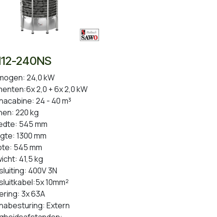
12-240NS
mogen: 24,0 kW
menten:6x 2,0 + 6x 2,0 kW
nacabine: 24 - 40 m³
nen: 220 kg
edte: 545 mm
gte: 1300 mm
pte: 545 mm
cht: 41,5 kg
luiting: 400V 3N
sluitkabel:5x 10mm²
ering: 3x 63A
nabesturing: Extern
ligheidsafstanden: