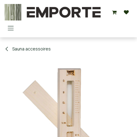
Overslaan naar inhoud
Sauna accessoires