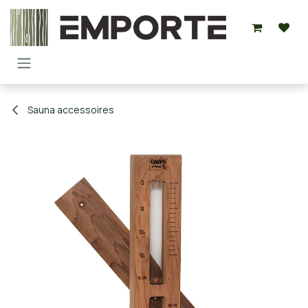
Overslaan naar inhoud
Sauna accessoires