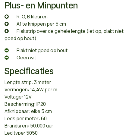
Plus- en Minpunten
​R, G, B kleuren
​Af te knippen per 5 cm
​Plakstrip over de gehele lengte (let op, plakt niet
goed op hout)
​Plakt niet goed op hout
​Geen wit
Specificaties
Lengte strip: 3 meter
Vermogen: 14,4W per m
Voltage: 12V
Bescherming: IP20
Afknipbaar: elke 5 cm
Leds per meter: 60
Branduren: 50.000 uur
Led type: 5050