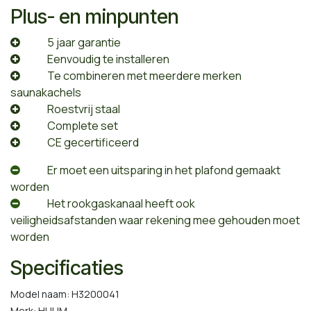
Plus- en minpunten
​5 jaar garantie
​Eenvoudig te installeren
​Te combineren met meerdere merken
saunakachels
​Roestvrij staal
​Complete set
​CE gecertificeerd
​Er moet een uitsparing in het plafond gemaakt
worden
​Het rookgaskanaal heeft ook
veiligheidsafstanden waar rekening mee gehouden moet
worden
Specificaties
Model naam: H3200041
Merk: HUUM