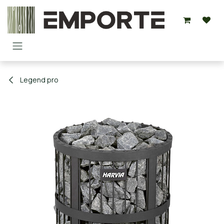
Overslaan naar inhoud
Legend pro