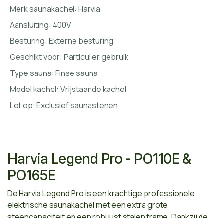
Merk saunakachel
:
Harvia
Aansluiting
:
400V
Besturing
:
Externe besturing
Geschikt voor
:
Particulier gebruik
Type sauna
:
Finse sauna
Model kachel
:
Vrijstaande kachel
Let op
:
Exclusief saunastenen
Harvia Legend Pro - PO110E &
PO165E
De Harvia Legend Pro is een krachtige professionele
elektrische saunakachel met een extra grote
steencapaciteit en een robuust stalen frame. Dankzij de