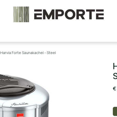
chels en onderdelen
Accessoires
Stoomcabine
Harvia Forte Saunakachel - Steel
H
S