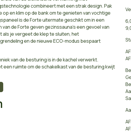
stechnologie combineert met een strak design. Pak
Ve
e op en klim op de bank om te genieten van vochtige
spaneel is de Forte uitermate geschikt om in een
6,
 van de Forte geven gezinssauna's een gevoel van
9,
 als je vergeet de klep te sluiten, het
St
rgrendeling en de nieuwe ECO-modus bespaart
AF
AF
niek van de besturing is in de kachel verwerkt.
t een ruimte om de schakelkast van de besturing kwijt
Be
Ge
Be
Aa
Sa
n
Aa
AF
AF