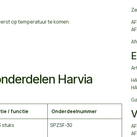
Ze
et eerst op temperatuur te komen.
AF
AF
Af
E
Ar
onderdelen Harvia
HA
HA
Ga
tie / functie
Onderdeelnummer
V
 stuks
SPZSF-30
AF
AF