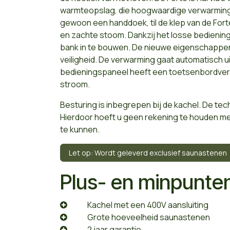
warmteopslag, die hoogwaardige verwarming
gewoon een handdoek, til de klep van de Fort
en zachte stoom. Dankzij het losse bediening
bank in te bouwen. De nieuwe eigenschappen
veiligheid. De verwarming gaat automatisch uit
bedieningspaneel heeft een toetsenbordve
stroom.
Besturing is inbegrepen bij de kachel. De tech
Hierdoor hoeft u geen rekening te houden me
te kunnen.
Let op: Wordt geleverd exclusief saunastenen
Plus- en minpunte
​Kachel met een 400V aansluiting
​Grote hoeveelheid saunastenen
​2 jaar garantie