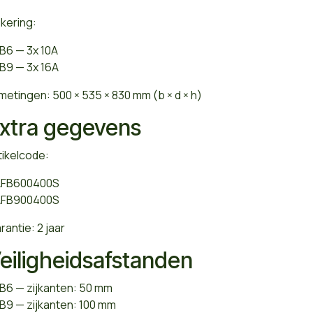
kering:
B6 — 3x 10A
B9 — 3x 16A
metingen: 500 × 535 × 830 mm (b × d × h)
xtra gegevens
tikelcode:
FB600400S
FB900400S
rantie: 2 jaar
eiligheidsafstanden
B6 — zijkanten: 50 mm
B9 — zijkanten: 100 mm