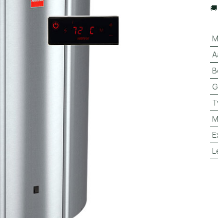

M
A
B
G
T
M
E
L