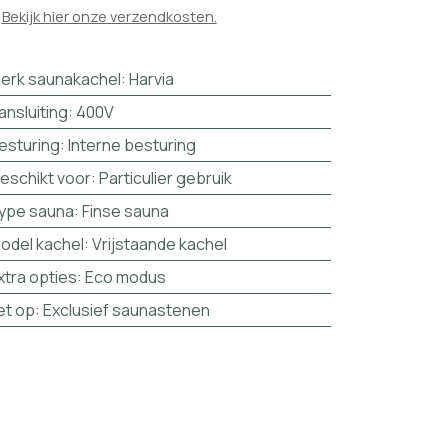

Bekijk hier onze verzendkosten.
erk saunakachel
:
Harvia
ansluiting
:
400V
esturing
:
Interne besturing
eschikt voor
:
Particulier gebruik
ype sauna
:
Finse sauna
odel kachel
:
Vrijstaande kachel
xtra opties
:
Eco modus
et op
:
Exclusief saunastenen