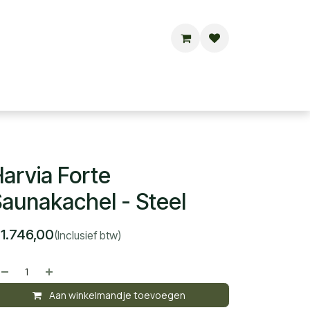
Buitensauna's
Hottubs
Contact
arvia Forte
aunakachel - Steel
€
1.746,00
(Inclusief btw)
Aan winkelmandje toevoegen