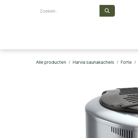
Overslaan naar inhoud
Zelf een sauna bouwen
Saunaka
Alle producten
Harvia saunakachels
Forte