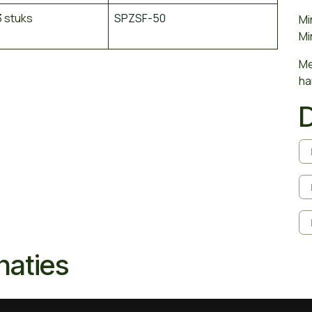
 stuks
SPZSF-50
Mi
Mi
Me
ha
naties