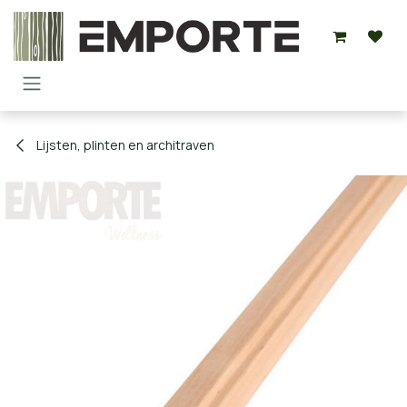
Overslaan naar inhoud
Lijsten, plinten en architraven