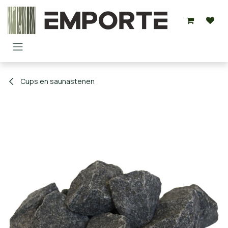
Overslaan naar inhoud
Cups en saunastenen