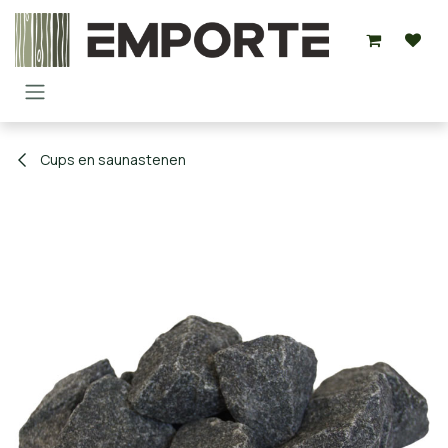
Overslaan naar inhoud
Cups en saunastenen