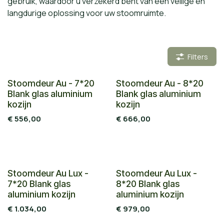
gebruik, waardoor u verzekerd bent van een veilige en
langdurige oplossing voor uw stoomruimte.
Filters
Stoomdeur Au - 7*20
Stoomdeur Au - 8*20
Blank glas aluminium
Blank glas aluminium
kozijn
kozijn
€
556,00
€
666,00
Stoomdeur Au Lux -
Stoomdeur Au Lux -
7*20 Blank glas
8*20 Blank glas
aluminium kozijn
aluminium kozijn
€
1.034,00
€
979,00