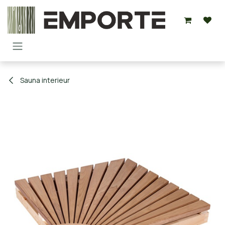
Overslaan naar inhoud
Sauna interieur