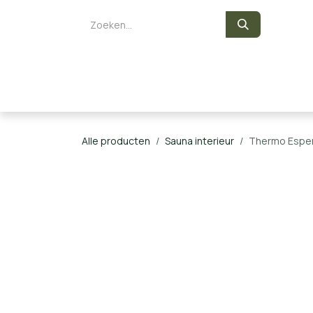
Overslaan naar inhoud
Zelf een sauna bouwen
Saunaka
Alle producten
Sauna interieur
Thermo Espen 