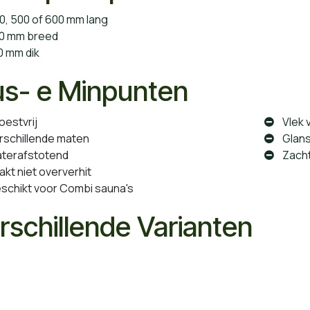
, 500 of 600 mm lang
 mm breed
 mm dik
us- e Minpunten
estvrij
Vlek v
rschillende maten
Glans
terafstotend
Zacht
akt niet oververhit
chikt voor Combi sauna's
rschillende Varianten