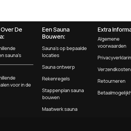
s Over De
Een Sauna
Extra Informa
a:
Bouwen
:
Algemene
voorwaarden
illende
Sauna's op bepaalde
en sauna's
locaties
Privacyverklari
Sauna ontwerp
Verzendkosten
illende
Rekenregels
Retourneren
alen voor in de
Stappenplan sauna
Betaalmogelij
bouwen
Maatwerk sauna