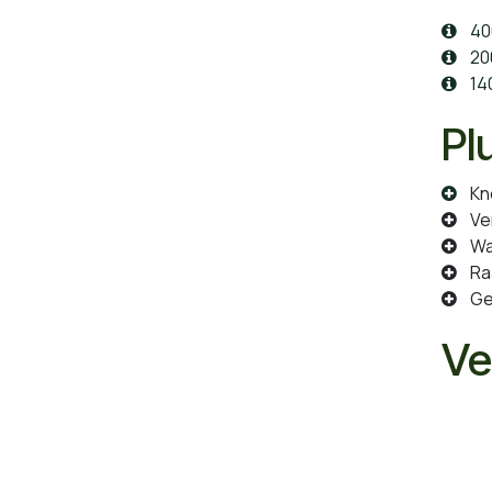
400
200
140
Pl
Kno
Ve
Wa
Ra
Ges
Ve