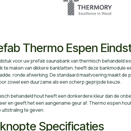
efab Thermo Espen Einds
indstuk voor uw prefab saunabank van thermisch behandeld es
k te maken van dikkere banklatten, heeft deze bankmodule ee
ladde, ronde afwerking. De standaard maatvoering maakt de p
oor zowel een duurzame als een scherp geprijsde keuze.
sch behandeld hout heeft een donkerdere kleur dan de onbeha
meer en geeft het een aangename geur af. Thermo espen hout
 uitstraling te geven.
knopte Specificaties