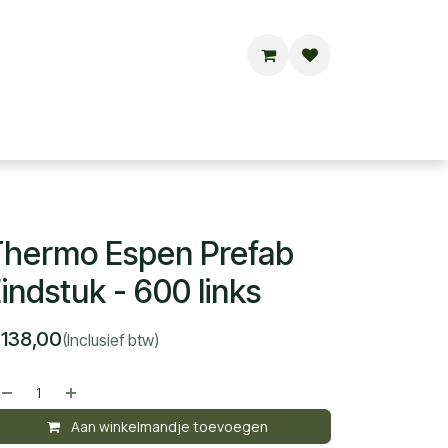
Buitensauna's
Hottubs
Contact
hermo Espen Prefab
indstuk - 600 links
€
138,00
(Inclusief btw)
Aan winkelmandje toevoegen