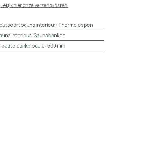

Bekijk hier onze verzendkosten.
outsoort sauna interieur
:
Thermo espen
auna Interieur
:
Saunabanken
reedte bankmodule
:
600 mm