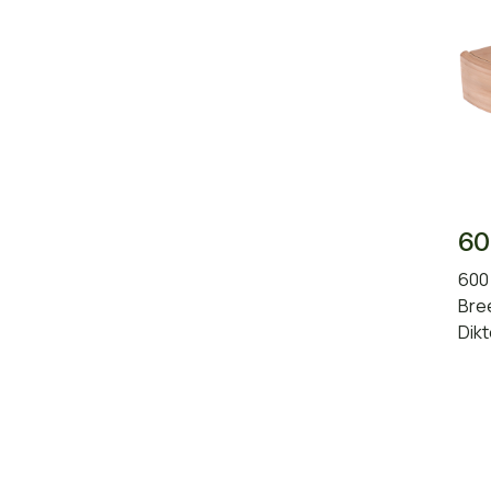
60
600
Bre
Dik