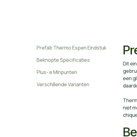
Pr
Prefab Thermo Espen Eindstuk
Beknopte Specificaties
Dit e
gebrui
Plus- e Minpunten
een g
Verschillende Varianten
daard
Thermi
niet 
chique
Be