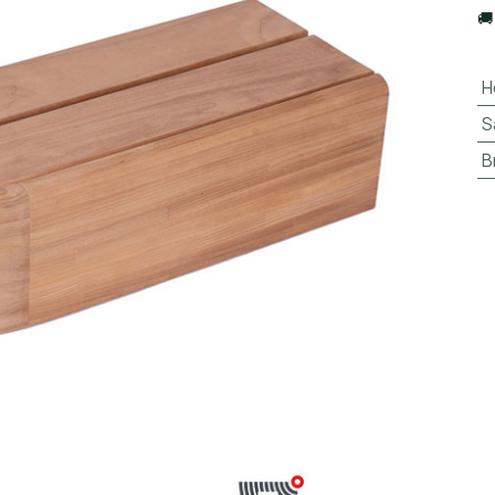

H
S
B