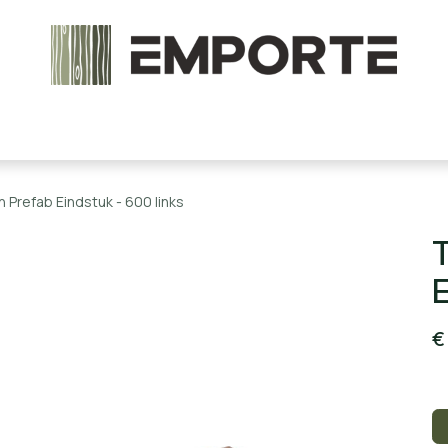
chels en onderdelen
Accessoires
Stoomcabine
Prefab Eindstuk - 600 links
T
E