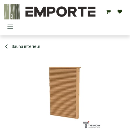
Overslaan naar inhoud
Sauna interieur