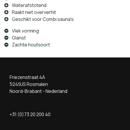
Waterafstotend
Raakt niet oververhit
Geschikt voor Combi sauna's
Vlek vorming
Glanst
Zachte houtsoort
Friezenstraat 4A
5249JS Rosmalen
Noord-Brabant - Nederland
+31 (0)73 20 200 40