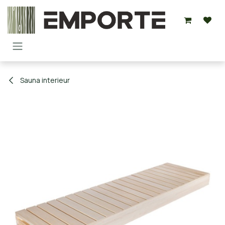
Overslaan naar inhoud
Sauna interieur