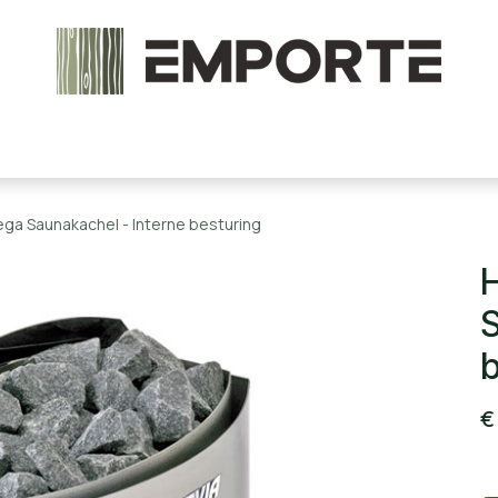
chels en onderdelen
Accessoires
Stoomcabine
ega Saunakachel - Interne besturing
H
S
b