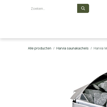
Overslaan naar inhoud
Zelf een sauna bouwen
Saunaka
Alle producten
Harvia saunakachels
Harvia V