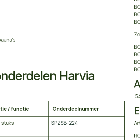
BC
BC
BC
Ze
 sauna's
BC
BC
BC
BC
onderdelen Harvia
A
54
E
tie / functie
Onderdeelnummer
 stuks
SPZSB-224
Ar
H