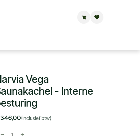
Buitensauna's
Hottubs
Contact
arvia Vega
aunakachel - Interne
esturing
€
346,00
(Inclusief btw)