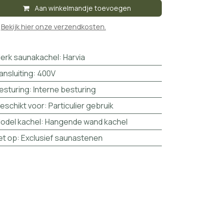
Aan winkelmandje toevoegen

Bekijk hier onze verzendkosten.
erk saunakachel
:
Harvia
ansluiting
:
400V
esturing
:
Interne besturing
eschikt voor
:
Particulier gebruik
odel kachel
:
Hangende wand kachel
et op
:
Exclusief saunastenen