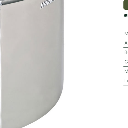

M
A
B
G
M
L