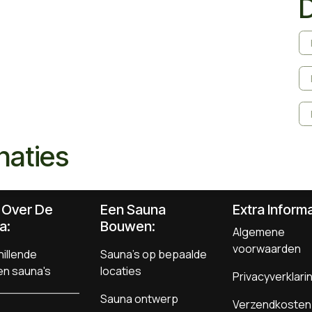
naties
s Over De
Een Sauna
Extra Informa
a:
Bouwen
:
Algemene
voorwaarden
illende
Sauna's op bepaalde
en sauna's
locaties
Privacyverklari
Sauna ontwerp
Verzendkosten