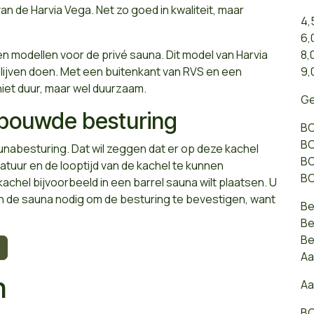
an de Harvia Vega. Net zo goed in kwaliteit, maar
4,
6,
 modellen voor de privé sauna. Dit model van Harvia
8,
 blijven doen. Met een buitenkant van RVS en een
9,
 niet duur, maar wel duurzaam.
Ge
ebouwde besturing
BC
BC
abesturing. Dat wil zeggen dat er op deze kachel
BC
tuur en de looptijd van de kachel te kunnen
BC
achel bijvoorbeeld in een barrel sauna wilt plaatsen. U
n de sauna nodig om de besturing te bevestigen, want
Be
Be
Be
Aa
n
Aa
BC