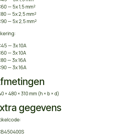
60 — 5x 1,5 mm²
80 — 5x 2,5 mm²
90 — 5x 2,5 mm²
kering:
45 — 3x 10A
60 — 3x 10A
80 — 3x 16A
90 — 3x 16A
fmetingen
0 × 480 × 310 mm (h × b × d)
xtra gegevens
tikelcode:
CB450400S