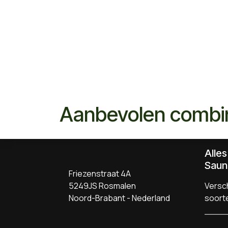
Aanbevolen combi
Alle
Saun
Friezenstraat 4A
5249JS Rosmalen
Versch
Noord-Brabant - Nederland
soort