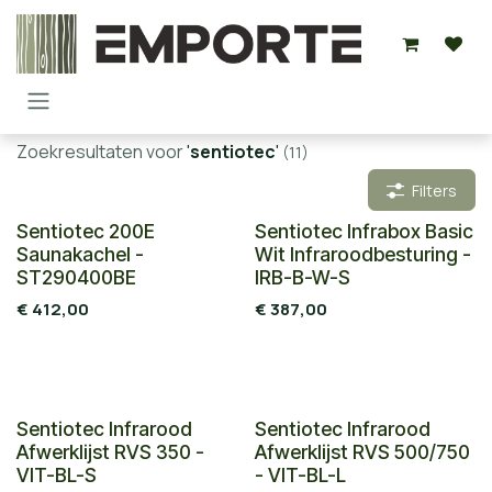
Overslaan naar inhoud
Zoekresultaten voor
'
sentiotec
'
(11)
Filters
Sentiotec 200E
Sentiotec Infrabox Basic
Saunakachel -
Wit Infraroodbesturing -
ST290400BE
IRB-B-W-S
€
412,00
€
387,00
Sentiotec Infrarood
Sentiotec Infrarood
Afwerklijst RVS 350 -
Afwerklijst RVS 500/750
VIT-BL-S
- VIT-BL-L